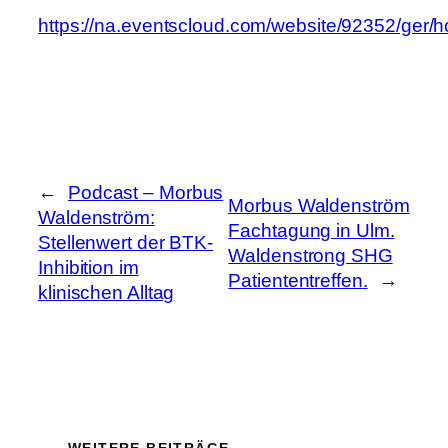
https://na.eventscloud.com/website/92352/ger/
←
Podcast – Morbus
Morbus Waldenström
Waldenström:
Fachtagung in Ulm.
Stellenwert der BTK-
Waldenstrong SHG
Inhibition im
Patiententreffen.
→
klinischen Alltag
WEITERE BEITRÄGE